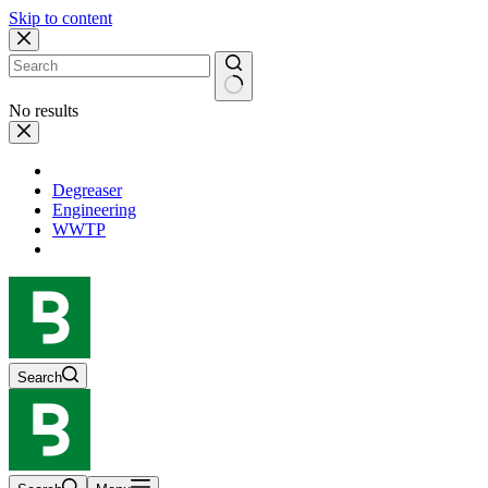
Skip to content
No results
Degreaser
Engineering
WWTP
Search