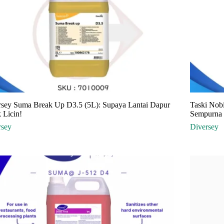
rsey Suma Break Up D3.5 (5L): Supaya Lantai Dapur
Taski Nob
 Licin!
Sempurna (
rsey
Diversey