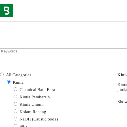
Skip
to
content
Kimi
All Categories
Kimia
Kami 
jumla
Chemical Batu Bara
Kimia Pembersih
Showi
Kimia Umum
Kolam Renang
NaOH (Caustic Soda)
Sika