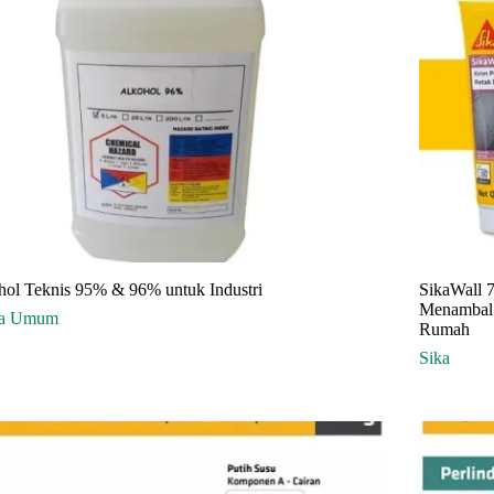
hol Teknis 95% & 96% untuk Industri
SikaWall 7
Menambal 
ia Umum
Rumah
Sika