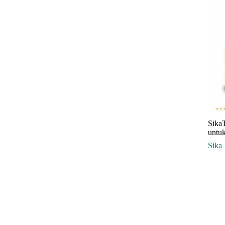
Sika
untu
Sika