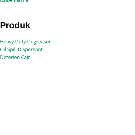
Kalbe Farma
Produk
Heavy Duty Degreaser
Oil Spill Dispersant
Deterjen Cair
Emulsifier Laundry
Hubungi kami
Ruko Mutiara Sampurna
Cikarang-Bekasi
WhatsApp:
085759031391
Copyright © 2026 Bekasi Belanja -
Shop