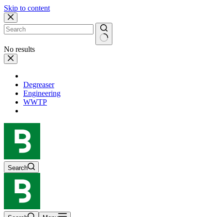
Skip to content
No results
Degreaser
Engineering
WWTP
Search